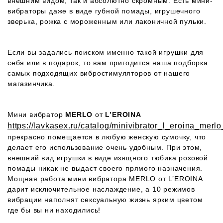
внешним видом, так и абсолютно скромным. Есть мини-
вибраторы даже в виде губной помады, игрушечного
зверька, рожка с мороженным или лаконичной пульки.
Если вы задались поиском именно такой игрушки для
себя или в подарок, то вам пригодится наша подборка
самых подходящих вибростимуляторов от нашего
магазинчика.
Мини вибратор
MERLO
от
L’EROINA
https://lavkasex.ru/catalog/minivibrator_l_eroina_me
прекрасно помещается в любую женскую сумочку, что
делает его использование очень удобным. При этом,
внешний вид игрушки в виде изящного тюбика розовой
помады никак не выдаст своего прямого назначения.
Мощная работа мини вибратора MERLO от L’EROINA
дарит исключительное наслаждение, а 10 режимов
вибрации наполнят сексуальную жизнь ярким цветом
где бы вы ни находились!