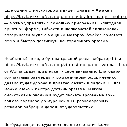
Еще одним стимулятором в виде помады –
Awaken
https://lavkasex.ru/catalog/mini_vibrator_magic_mot
— можно управлять с помощью приложения. Благодаря
приятной форме, гибкости и шелковистой силиконовой
поверхности вкупе с мощным мотором Awaken помогает
легко и быстро достигнуть клиторального оргазма.
Необычный, в виде бутона красной розы, вибратор
Ilina
https://lavkasex.ru/catalog/vibrostimulyator_woma_ili
от Woma сразу привлекает к себе внимание. Благодаря
компактным размерам и романтичному оформлению,
девайс будет удобно и приятно лежать в ладони. C Ilina
можно легко и быстро достичь оргазма. Мягкие
силиконовые реснички будут ласкать эрогенные зоны
вашего партнера до мурашек а 10 разнообразных
режимов вибрации дополнят удовольствие.
Возбуждающая вакуум-волновая технология
Love