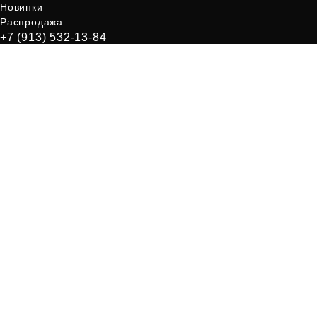
Новинки
Распродажа
+7 (913) 532-13-84
Мы в соц. сетях:
Мы соблюдаем анонимность
и конфиденциальность
Информация на сайте
Политика конфиденциальности
не является публичной офертой.
Мы принимаем:
Отклонить
Принять
LavkaSex.ru | Время менять игрушки
ИП Полякова Екатерина Сергеевна
ОГРН:319246800023832
ИНН:246516028940
Красноярск, ул. 9 января 23
18+
Запрещено для детей
* instagram - запрещен на территории РФ